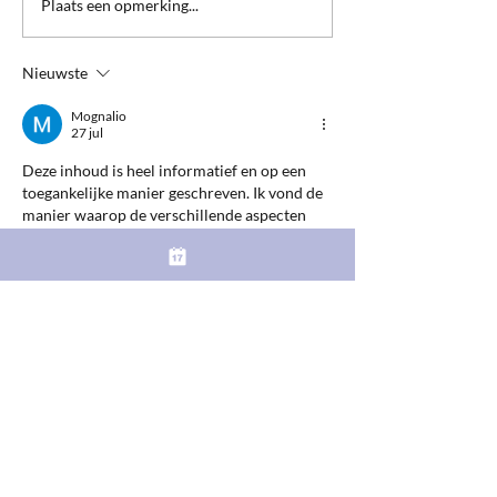
Hoe verander jij 
Plaats een opmerking...
frequentie?
Nieuwste
Mognalio
27 jul
Deze inhoud is heel informatief en op een 
toegankelijke manier geschreven. Ik vond de 
manier waarop de verschillende aspecten 
worden verbonden nuttig. Ik heb de link 
gedeeld met een groep mensen die deze 
onderwerpen volgt. Het is een artikel dat 
opvalt door de kwaliteit van de 
gepresenteerde informatie.