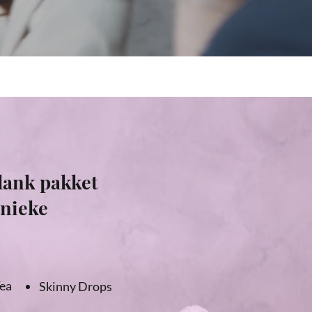
slank pakket
unieke
Tea
Skinny Drops