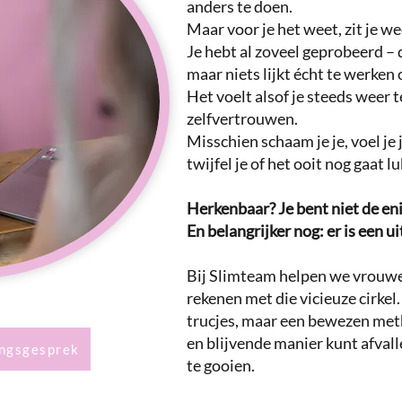
anders te doen.
Maar voor je het weet, zit je w
Je hebt al zoveel geprobeerd – 
maar niets lijkt écht te werken 
Het voelt alsof je steeds weer t
zelfvertrouwen.
Misschien schaam je je, voel je 
twijfel je of het ooit nog gaat l
Herkenbaar? Je bent niet de eni
En belangrijker nog: er is een u
Bij Slimteam helpen we vrouwen
rekenen met die vicieuze cirkel.
trucjes, maar een bewezen met
en blijvende manier kunt afval
ingsgesprek
te gooien.