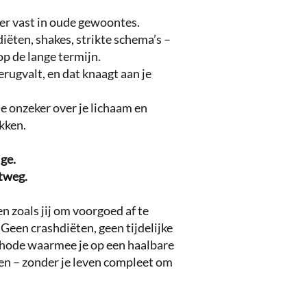
eer vast in oude gewoontes.
diëten, shakes, strikte schema’s –
op de lange termijn.
erugvalt, en dat knaagt aan je
je onzeker over je lichaam en
ukken.
ge.
itweg.
 zoals jij om voorgoed af te
 Geen crashdiëten, geen tijdelijke
hode waarmee je op een haalbare
len – zonder je leven compleet om