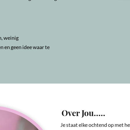
n, weinig
 en geen idee waar te
Over Jou.....
Je staat elke ochtend op met 