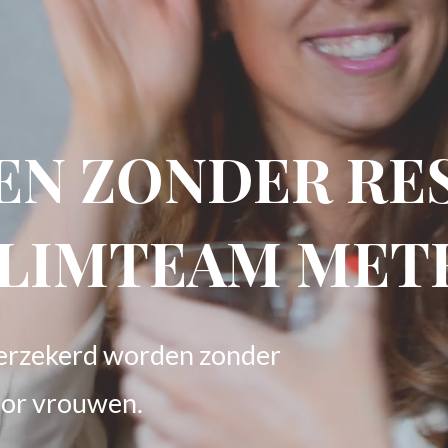
EN ZONDER R
SLIMTEAM ME
fverzekerd worden zonder
voor vrouwen.