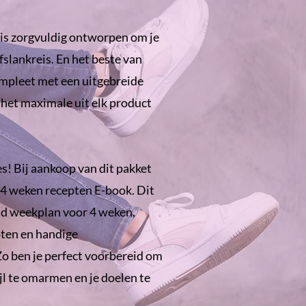
 is zorgvuldig ontworpen om je
fslankreis. En het beste van
ompleet met een uitgebreide
het maximale uit elk product
es! Bij aankoop van dit pakket
4 weken recepten E-book. Dit
nd weekplan voor 4 weken,
epten en handige
Zo ben je perfect voorbereid om
l te omarmen en je doelen te