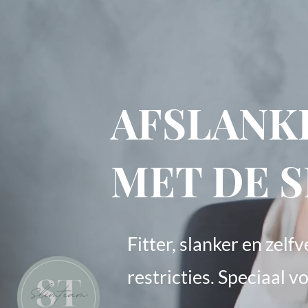
AFSLANK
MET DE 
Fitter, slanker en zel
restricties. Speciaal 