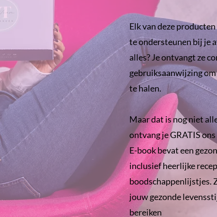
Elk van deze producten
te ondersteunen bij je a
alles? Je ontvangt ze c
gebruiksaanwijzing om 
te halen.
Maar dat is nog niet all
ontvang je GRATIS ons 
E-book bevat een gezo
inclusief heerlijke rec
boodschappenlijstjes. 
jouw gezonde levensstij
bereiken