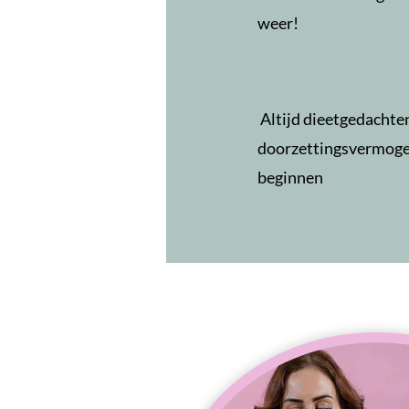
weer!
Altijd dieetgedachte
doorzettingsvermogen
beginnen