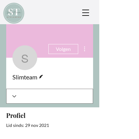
Meer acties
Volgen
Slimteam
Schrijver
Slimteam
Profiel
Lid sinds: 29 nov 2021