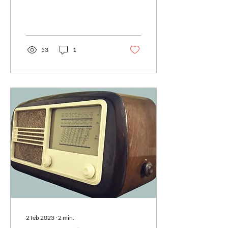
geeft er misschien wel niks
om. Wij...
53
1
2 feb 2023
∙
2
min.