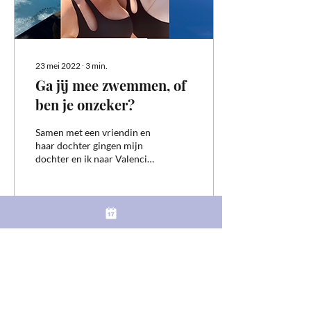
23 mei 2022
∙
3
min.
Ga jij mee zwemmen, of
ben je onzeker?
Samen met een vriendin en
haar dochter gingen mijn
dochter en ik naar Valencia.
We hadden ons heerlijk
verheugd. Natuurlijk
bestond de...
83
0
1
Meer laden