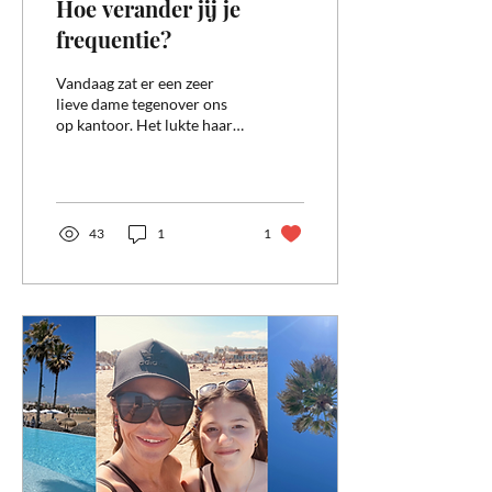
Hoe verander jij je
frequentie?
Vandaag zat er een zeer
lieve dame tegenover ons
op kantoor. Het lukte haar
maar niet om af te slanken.
Ze bleef weer hangen. En ja,
ze...
43
1
1